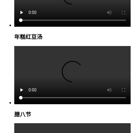
年糕红豆汤
腊八节