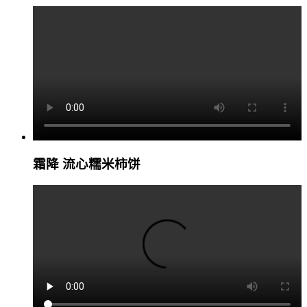
霜降 流心糯米柿饼