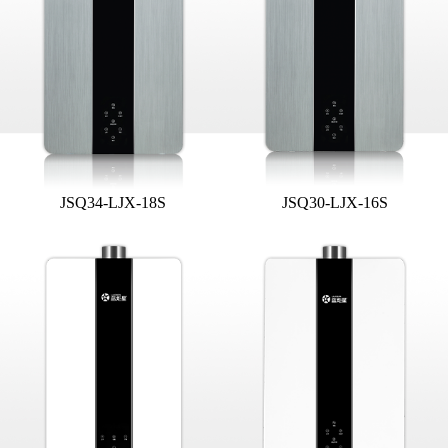
JSQ34-LJX-18S
JSQ30-LJX-16S