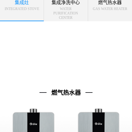
集成灶
集成净洗中心
燃气热水器
INTEGRATED STOVE
WATER
GAS WATER HEATER
PURIFICATION
CENTER
燃气热水器