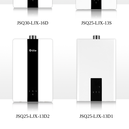
JSQ30-LJX-16D
JSQ25-LJX-13S
JSQ25-LJX-13D2
JSQ25-LJX-13D1