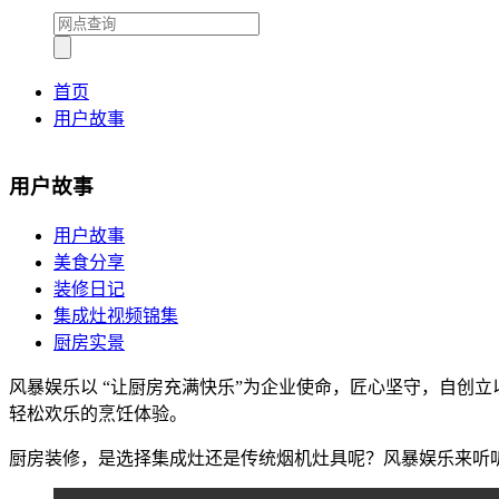
首页
用户故事
用户故事
用户故事
美食分享
装修日记
集成灶视频锦集
厨房实景
风暴娱乐以 “让厨房充满快乐”为企业使命，匠心坚守，自创
轻松欢乐的烹饪体验。
厨房装修，是选择集成灶还是传统烟机灶具呢？风暴娱乐来听