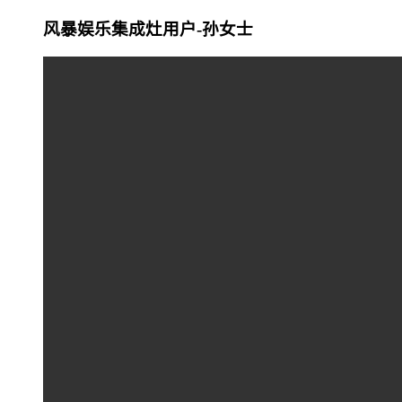
风暴娱乐集成灶用户-孙女士