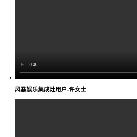
风暴娱乐集成灶用户-许女士