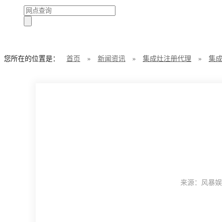
您所在的位置是：
首页
»
新闻资讯
»
集成灶注册代理
»
集成
来源：风暴