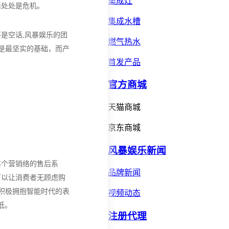
集成灶
活处处是危机。
集成水槽
是空话,风暴娱乐的团
燃气热水
是最坚实的基础，而产
首发产品
。
官方商城
天猫商城
京东商城
风暴娱乐新闻
每个营销络的售后系
品牌新闻
可以让消费者无顾虑购
积极拥抱智能时代的表
视频动态
低。
注册代理