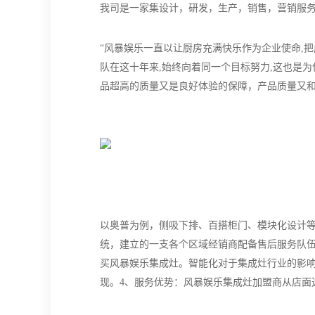
我司是一家集设计，研发，生产，销售，营销服
“风暴娱乐一直以让厨房充满快乐作为企业使命,
队在这十年来,始终向着同一个目标努力,这也是
品超高的质量又是良好体验的保障，产品质量又
以奥普为例，侧吸下排、百搭柜门、模块化设计
统，建立的一支各个区域经销商配备售后服务队
买风暴娱乐集成灶。智能化对于集成灶行业的影响
现。4、服务优势：风暴娱乐集成灶加盟商从店面