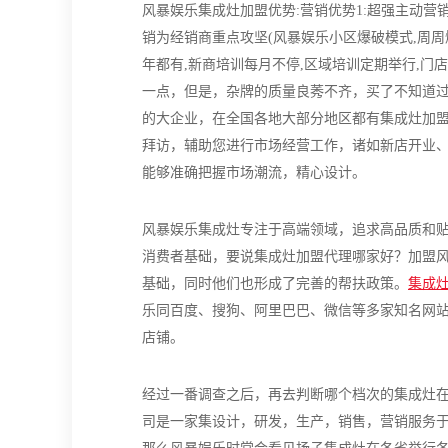
风暴娱乐集成灶加盟优势:营销优势1:超强主动营销
销为经销商重点攻坚(风暴娱乐小区爆破模式,周周
年都有,新商培训每月不停,区域培训定期举行,门
一点，但是，杂牌的质量良莠不齐，买了不知道过
的大企业，在全国各地大部分地区都有集成灶加
拜访，辅助您进行市场经营工作，诸如新店开业
能够准确把握市场潮流，精心设计。
风暴娱乐集成灶专注于高端领域，追求高品质和
消费者基础，要说集成灶加盟代理哪家好？加盟
基础，同时他们也形成了完善的帮扶政策。
集成
乐同百度、搜狗、阿里巴巴、微信等多家知名网
店铺。
经过一番调查之后，再去判断哪个档次的集成灶
司是一家集设计，研发，生产，销售，营销服务