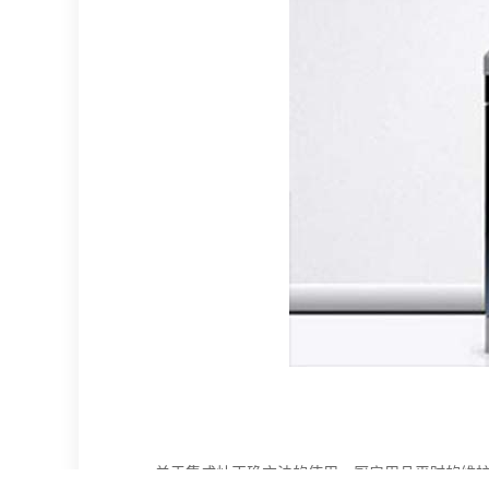
关于集成灶正确方法的使用，厨房用品平时的维