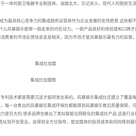
务于一体的厨卫电器专业制造商。油烟太大，忘记关火，现代人的厨房生
把成为最具核心竞争力的集成厨房运营商作为企业发展的宏伟愿景,这些都不
为什么风暴娱乐能够一路走来的内在动力。一款产品良好的体验度和口碑才
和消费者的市场反馈信息息息相关，因为市场才是风暴娱乐最有力的监督
集成灶加盟图
等专利技术都是需要沉淀才能研发出来的。风暴娱乐集成灶还建立了覆盖
伍，每一台售出的风暴娱乐集成环保灶都能得到风暴娱乐售后质量保障，
力是巨大的,很多品牌也推出了类似智能化网联化的集成灶产品,这是行业
选址到开张营业，会得到全方位指导，是加盟商的投资成本和风险降到最