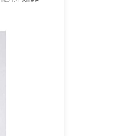
商而进行的。从而更易