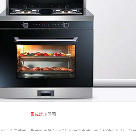
集成灶
加盟图
护保养非常重要，集成灶虽然在日常使用过程中减少厨房的油烟危害，但