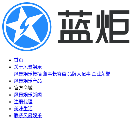
首页
关于风暴娱乐
风暴娱乐概括
董事长寄语
品牌大记事
企业荣誉
风暴娱乐产品
官方商城
风暴娱乐新闻
注册代理
美味生活
联系风暴娱乐