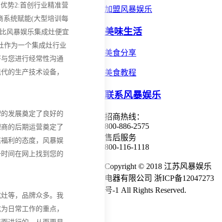
优势2:首创行业精准营
加盟风暴娱乐
商系统赋能(大型培训每
美味生活
格比风暴娱乐集成灶便宜
灶作为一个集成灶行业
美食分享
将与您进行经常性沟通
美食教程
现代的生产技术设备，
联系风暴娱乐
牌的发展奠定了良好的
招商热线：
800-886-2575
理商的后期运营奠定了
售后服务
谋福利的态度，风暴娱
800-116-1118
一时间在网上找到您的
Copyright © 2018 江苏风暴娱乐
电器有限公司 浙ICP备12047273
号-1 All Rights Reserved.
成灶等，品牌众多。我
成为日常工作的重点，