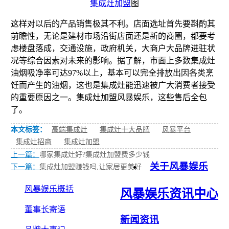
集成灶加盟
图
这样对以后的产品销售极其不利。店面选址首先要斟酌其
前瞻性，无论是建材市场沿街店面还是新的商圈，都要考
虑楼盘落成，交通设施，政府机关，大商户大品牌进驻状
况等综合因素对未来的影响。据了解，市面上多数集成灶
油烟吸净率可达97%以上，基本可以完全排放出因各类烹
饪而产生的油烟，这也是集成灶能迅速被广大消费者接受
的重要原因之一。集成灶加盟风暴娱乐，这些售后全包
了。
本文标签：
高端集成灶
集成灶十大品牌
风暴平台
集成灶招商
集成灶加盟
上一篇：
哪家集成灶好?集成灶加盟费多少钱
关于风暴娱乐
下一篇：
集成灶加盟赚钱吗,让家居更美好
风暴娱乐概括
风暴娱乐资讯中心
董事长寄语
新闻资讯