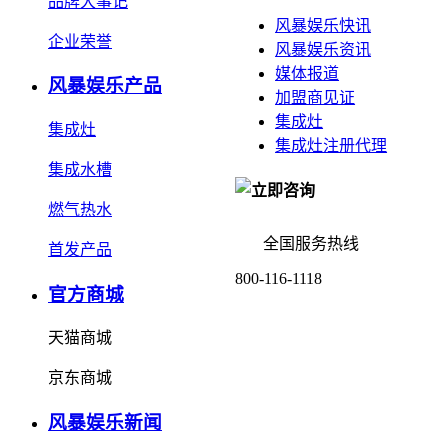
品牌大事记
风暴娱乐快讯
企业荣誉
风暴娱乐资讯
媒体报道
风暴娱乐产品
加盟商见证
集成灶
集成灶
集成灶注册代理
集成水槽
燃气热水
全国服务热线
首发产品
800-116-1118
官方商城
天猫商城
京东商城
风暴娱乐新闻