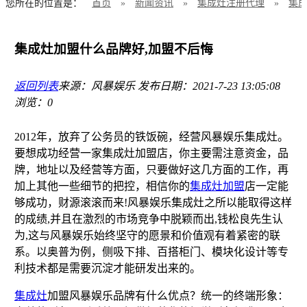
您所在的位置是：
首页
»
新闻资讯
»
集成灶注册代理
»
集成
集成灶加盟什么品牌好,加盟不后悔
返回列表
来源：风暴娱乐
发布日期：2021-7-23 13:05:08
浏览：0
2012年，放弃了公务员的铁饭碗，经营风暴娱乐集成灶。
要想成功经营一家集成灶加盟店，你主要需注意资金，品
牌，地址以及经营等方面，只要做好这几方面的工作，再
加上其他一些细节的把控，相信你的
集成灶加盟
店一定能
够成功，财源滚滚而来!风暴娱乐集成灶之所以能取得这样
的成绩,并且在激烈的市场竞争中脱颖而出,钱松良先生认
为,这与风暴娱乐始终坚守的愿景和价值观有着紧密的联
系。以奥普为例，侧吸下排、百搭柜门、模块化设计等专
利技术都是需要沉淀才能研发出来的。
集成灶
加盟风暴娱乐品牌有什么优点？统一的终端形象：