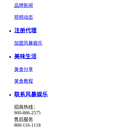
品牌新闻
视频动态
注册代理
加盟风暴娱乐
美味生活
美食分享
美食教程
联系风暴娱乐
招商热线：
800-886-2575
售后服务
800-116-1118