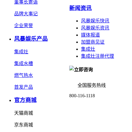
董事长寄语
新闻资讯
品牌大事记
风暴娱乐快讯
企业荣誉
风暴娱乐资讯
媒体报道
风暴娱乐产品
加盟商见证
集成灶
集成灶
集成灶注册代理
集成水槽
燃气热水
全国服务热线
首发产品
800-116-1118
官方商城
天猫商城
京东商城