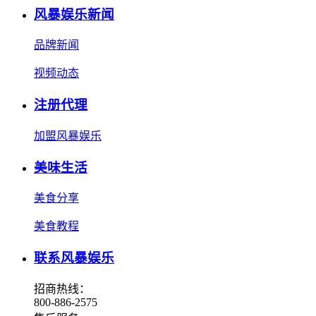
风暴娱乐新闻
品牌新闻
视频动态
注册代理
加盟风暴娱乐
美味生活
美食分享
美食教程
联系风暴娱乐
招商热线：
800-886-2575