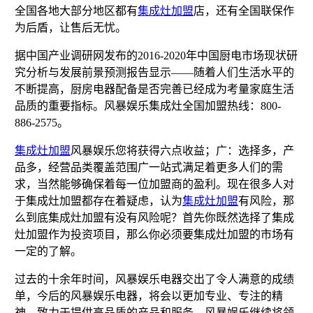
全国各地大部分地区都有
集成灶加盟
店，还有全国联保作
为后盾，让售后无忧。
据中国产业调研网发布的2016-2020年中国厨电市场现状研
究分析与发展前景预测报告显示——随着人们生活水平的
不断提高，厨房电器配备是否完善已经成为考量家庭生活
品质的重要指标。风暴娱乐集成灶全国加盟热线：800-
886-2575。
集成灶加盟
风暴娱乐您将获得六点收益；广：选择多，产
品多，经营品类覆盖范围广一站式满足着更多人们的需
求，当然能够确保着每一位加盟商的盈利。现在很多人对
于集成灶加盟都存在着疑虑，认为
集成灶加盟
有风险，那
么到底集成灶加盟有没有风险呢？首先你既然选择了集成
灶加盟作为投资项目，那么你必须要集成灶加盟的市场有
一定的了解。
过去的十余年时间，风暴娱乐电器交出了令人满意的成绩
单，今后的风暴娱乐电器，将会以更加专业、专注的精
神，致力于提供高品质的产品和服务，风暴娱乐继续将领