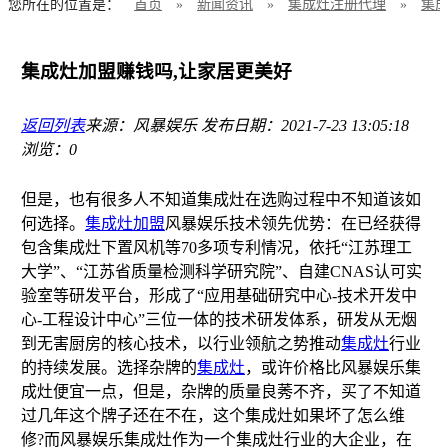
您所在的位置是：
首页
»
新闻资讯
»
集成灶注册代理
»
集成
集成灶加盟赚钱吗,让家居更美好
返回列表
来源：风暴娱乐
发布日期：2021-7-23 13:05:18
浏览：0
但是，也有很多人不知道集成灶在选购过程中不知道该如
何选择。
集成灶加盟
风暴娱乐技术领先优势：在已经获得
包含集成灶下置风机等70多项专利情况，依托“江苏理工
大学”、“江苏省质量检测科学研究院”、自建CNAS认可实
验室等研发平台，形成了“应用基础研究中心-技术开发中
心-工程设计中心”三位一体的技术研发体系，研发从无烟
到无害厨房的核心技术，以行业领航之势推动
集成灶
行业
的持续发展。选择杂牌的
集成灶
，或许价格比风暴娱乐集
成灶便宜一点，但是，杂牌的质量良莠不齐，买了不知道
过几年这个牌子还在不在，这个集成灶如果坏了怎么维
修?而风暴娱乐集成灶作为一个集成灶行业的大企业，在