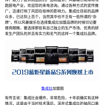
跑厨电产业，欢迎您的来电咨询。通过各种方式的宣传推
广，迅速打响了风田在桂林的影响力。集成灶目前的品牌
众多，已达到上百个，当然其中也不乏有一些所谓的“杂
牌”，所以风暴娱乐在选择集成灶加盟品牌的时候切记要
擦亮眼睛，要选择那些有自己独立的生产市场、优秀的研
发生产团队的并且有实力和名气的这样一个集成灶品牌。
集成灶
加盟图
有传言说：集成灶会爆炸，非常危险，十年前确实有这种
情况，这是由于当时技术落后，深井式集成灶的抽风口离